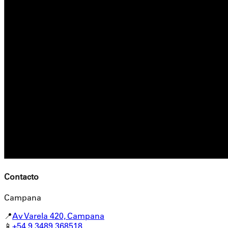
Contacto
Campana
📍
Av Varela 420, Campana
📱
+54 9 3489 368518