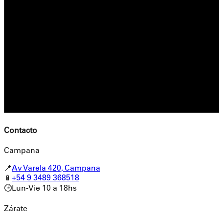
Contacto
Campana
📍
Av Varela 420, Campana
📱
+54 9 3489 368518
🕒
Lun-Vie 10 a 18hs
Zárate