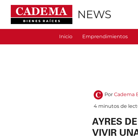
Ir
al
NEWS
contenido
Inicio
Emprendimientos
Por
Cadema B
4 minutos de lect
AYRES DE
VIVIR UN