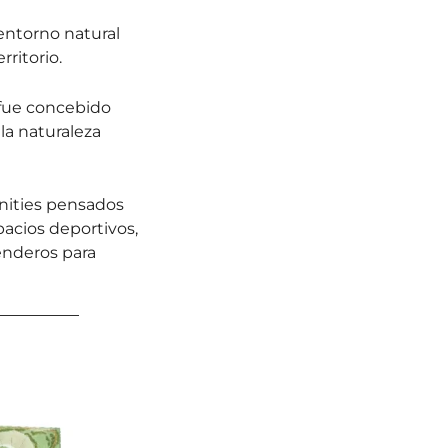
entorno natural
ritorio.
 fue concebido
la naturaleza
nities pensados
pacios deportivos,
enderos para