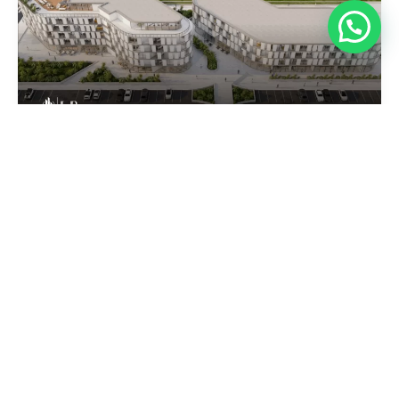
LANZAMIENTO OFICIAL: BUREAU – BARRANCAS
DE CAMPANA
Cadema Bienes Raíces
•
marzo 3, 2026
•
Barrancas de Campana
,
Bureau - Barrancas de
Campana
,
Campana
,
Corredor Norte
,
Emprendimientos
En el marco de un encuentro estratégico junto a
referentes institucionales y colaboradores, se realizó el
pasado jueves 26 de febrero la presentación oficial de
Bureau – Barrancas de Campana, el nuevo edificio
corporativo que formará parte del masterplan integral
de Barrancas de Campana. La apertura estuvo a cargo