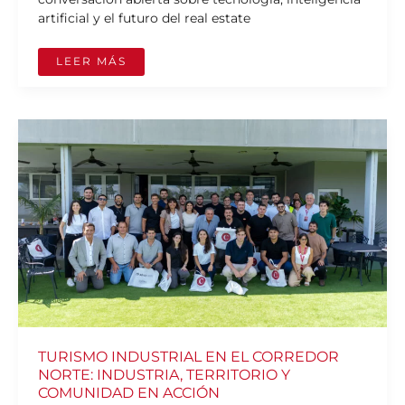
artificial y el futuro del real estate
LEER MÁS
TURISMO
INDUSTRIAL
EN
EL
CORREDOR
NORTE:
INDUSTRIA,
TERRITORIO
Y
COMUNIDAD
EN
ACCIÓN
TURISMO INDUSTRIAL EN EL CORREDOR
NORTE: INDUSTRIA, TERRITORIO Y
COMUNIDAD EN ACCIÓN