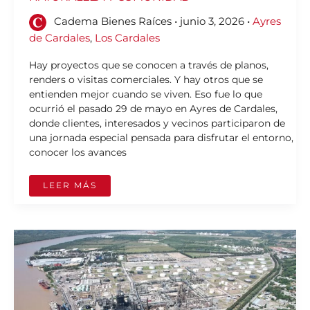
Cadema Bienes Raíces
•
junio 3, 2026
•
Ayres
de Cardales
,
Los Cardales
Hay proyectos que se conocen a través de planos,
renders o visitas comerciales. Y hay otros que se
entienden mejor cuando se viven. Eso fue lo que
ocurrió el pasado 29 de mayo en Ayres de Cardales,
donde clientes, interesados y vecinos participaron de
una jornada especial pensada para disfrutar el entorno,
conocer los avances
LEER MÁS
CAMPANA
INDUSTRIAL:
VENTAJAS
COMPETITIVAS
PARA
EMPRESAS
LOGÍSTICAS
Y
PRODUCTIVAS