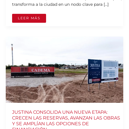
transforma a la ciudad en un nodo clave para […]
LEER MÁS
JUSTINA
CONSOLIDA
UNA
NUEVA
ETAPA:
CRECEN
LAS
RESERVAS,
AVANZAN
LAS
OBRAS
Y
SE
AMPLÍAN
LAS
OPCIONES
DE
FINANCIACIÓN
JUSTINA CONSOLIDA UNA NUEVA ETAPA:
CRECEN LAS RESERVAS, AVANZAN LAS OBRAS
Y SE AMPLÍAN LAS OPCIONES DE