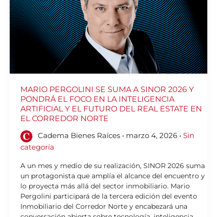
Y
PONDRÁ
EL
FOCO
EN
LA
INTELIGENCIA
ARTIFICIAL
Y
EL
FUTURO
DEL
REAL
ESTATE
EN
EL
CORREDOR
MARIO PERGOLINI SE SUMA A SINOR 2026 Y
NORTE
PONDRÁ EL FOCO EN LA INTELIGENCIA
ARTIFICIAL Y EL FUTURO DEL REAL ESTATE EN
EL CORREDOR NORTE
Cadema Bienes Raíces
•
marzo 4, 2026
•
Sin
categoría
A un mes y medio de su realización, SINOR 2026 suma
un protagonista que amplía el alcance del encuentro y
lo proyecta más allá del sector inmobiliario. Mario
Pergolini participará de la tercera edición del evento
Inmobiliario del Corredor Norte y encabezará una
conversación abierta sobre tecnología, inteligencia