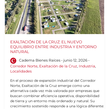
INDUSTRIA
Y
ENTORNO
NATURAL
EXALTACIÓN DE LA CRUZ: EL NUEVO
EQUILIBRIO ENTRE INDUSTRIA Y ENTORNO
NATURAL
Cadema Bienes Raíces
•
junio 12, 2026
•
Corredor Norte
,
Exaltación de la Cruz
,
Industria
,
Localidades
En el proceso de expansión industrial del Corredor
Norte, Exaltación de la Cruz emerge como una
alternativa cada vez más valorada por empresas que
buscan combinar eficiencia operativa, disponibilidad
de tierra y un entorno más ordenado y natural. Su
crecimiento sostenido responde a una lógica diferente: