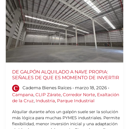
GALPÓN
ALQUILADO
A
NAVE
PROPIA:
SEÑALES
DE
QUE
ES
MOMENTO
DE
INVERTIR
DE GALPÓN ALQUILADO A NAVE PROPIA:
SEÑALES DE QUE ES MOMENTO DE INVERTIR
Cadema Bienes Raíces
•
marzo 18, 2026
•
Campana
,
CLIP Zárate
,
Corredor Norte
,
Exaltación
de la Cruz
,
Industria
,
Parque Industrial
Alquilar durante años un galpón suele ser la solución
más lógica para muchas PYMES industriales. Permite
flexibilidad, menor inversión inicial y una adaptación