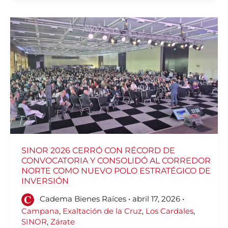
SINOR
2026
CERRÓ
CON
RÉCORD
DE
CONVOCATORIA
Y
CONSOLIDÓ
AL
CORREDOR
NORTE
COMO
NUEVO
POLO
ESTRATÉGICO
DE
INVERSIÓN
SINOR 2026 CERRÓ CON RÉCORD DE
CONVOCATORIA Y CONSOLIDÓ AL CORREDOR
NORTE COMO NUEVO POLO ESTRATÉGICO DE
INVERSIÓN
Cadema Bienes Raíces
•
abril 17, 2026
•
Campana
,
Exaltación de la Cruz
,
Los Cardales
,
SINOR
,
Zárate