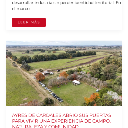
desarrollar industria sin perder identidad territorial. En
el marco
LEER MÁS
AYRES
DE
CARDALES
ABRIÓ
SUS
PUERTAS
PARA
VIVIR
UNA
EXPERIENCIA
DE
CAMPO,
NATURALEZA
Y
COMUNIDAD
AYRES DE CARDALES ABRIÓ SUS PUERTAS
PARA VIVIR UNA EXPERIENCIA DE CAMPO,
NATURALEZA Y COMUNIDAD