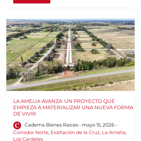
LA
AMELIA
AVANZA:
UN
PROYECTO
QUE
EMPIEZA
A
MATERIALIZAR
UNA
NUEVA
FORMA
DE
VIVIR
LA AMELIA AVANZA: UN PROYECTO QUE
EMPIEZA A MATERIALIZAR UNA NUEVA FORMA
DE VIVIR
Cadema Bienes Raíces
•
mayo 15, 2026
•
Corredor Norte
,
Exaltación de la Cruz
,
La Amelia
,
Los Cardales