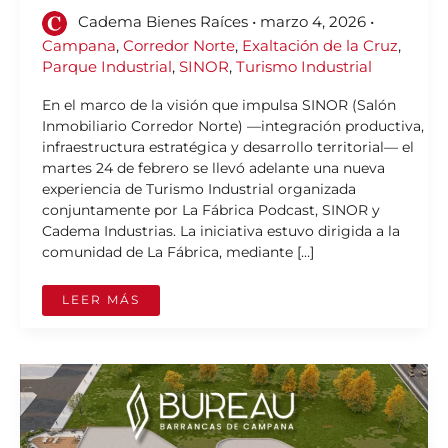
Cadema Bienes Raíces
•
marzo 4, 2026
•
Campana
,
Corredor Norte
,
Exaltación de la Cruz
,
Parque Industrial
,
SINOR
,
Turismo Industrial
En el marco de la visión que impulsa SINOR (Salón
Inmobiliario Corredor Norte) —integración productiva,
infraestructura estratégica y desarrollo territorial— el
martes 24 de febrero se llevó adelante una nueva
experiencia de Turismo Industrial organizada
conjuntamente por La Fábrica Podcast, SINOR y
Cadema Industrias. La iniciativa estuvo dirigida a la
comunidad de La Fábrica, mediante […]
LEER MÁS
LANZAMIENTO
OFICIAL:
BUREAU
–
BARRANCAS
DE
CAMPANA