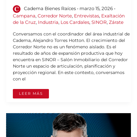
Cadema Bienes Raíces
•
marzo 15, 2026
•
Campana
,
Corredor Norte
,
Entrevistas
,
Exaltación
de la Cruz
,
Industria
,
Los Cardales
,
SINOR
,
Zárate
Conversamos con el coordinador del área industrial de
Cadema, Alejandro Torres Hotton. El crecimiento del
Corredor Norte no es un fenómeno aislado. Es el
resultado de años de expansión productiva que hoy
encuentra en SINOR – Salón Inmobiliario del Corredor
Norte un espacio de articulación, planificación y
proyección regional. En este contexto, conversamos
con el
LEER MÁS
MARIO
PERGOLINI
SE
SUMA
A
SINOR
2026