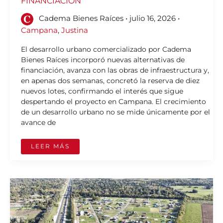
FINANCIACIÓN
Cadema Bienes Raíces
•
julio 16, 2026
•
Campana
,
Justina
El desarrollo urbano comercializado por Cadema
Bienes Raíces incorporó nuevas alternativas de
financiación, avanza con las obras de infraestructura y,
en apenas dos semanas, concretó la reserva de diez
nuevos lotes, confirmando el interés que sigue
despertando el proyecto en Campana. El crecimiento
de un desarrollo urbano no se mide únicamente por el
avance de
LEER MÁS
EXALTACIÓN
DE
LA
CRUZ:
EL
NUEVO
EQUILIBRIO
ENTRE