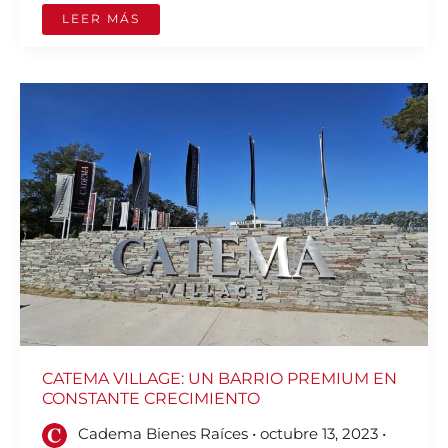
LEER MÁS
CATEMA
VILLAGE:
UN
BARRIO
PREMIUM
EN
CONSTANTE
CRECIMIENTO
CATEMA VILLAGE: UN BARRIO PREMIUM EN
CONSTANTE CRECIMIENTO
Cadema Bienes Raíces
•
octubre 13, 2023
•