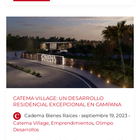
CATEMA
VILLAGE:
UN
DESARROLLO
RESIDENCIAL
EXCEPCIONAL
EN
CAMPANA
CATEMA VILLAGE: UN DESARROLLO
RESIDENCIAL EXCEPCIONAL EN CAMPANA
Cadema Bienes Raíces
•
septiembre 19, 2023
•
Catema Village
,
Emprendimientos
,
Olimpo
Desarrollos