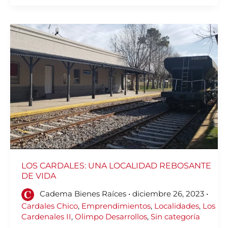
LOS
CARDALES:
UNA
LOCALIDAD
REBOSANTE
DE
VIDA
LOS CARDALES: UNA LOCALIDAD REBOSANTE
DE VIDA
Cadema Bienes Raíces
•
diciembre 26, 2023
•
Cardales Chico
,
Emprendimientos
,
Localidades
,
Los
Cardenales II
,
Olimpo Desarrollos
,
Sin categoría