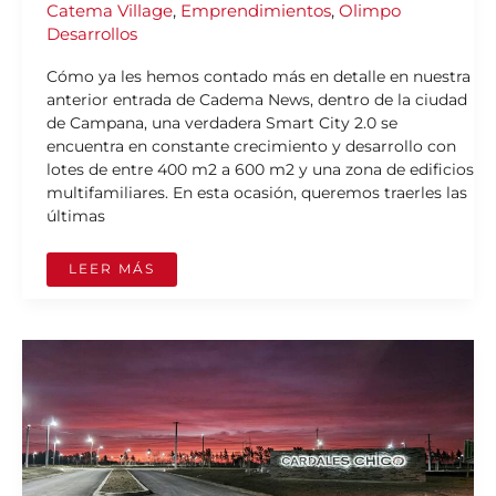
Catema Village
,
Emprendimientos
,
Olimpo
Desarrollos
Cómo ya les hemos contado más en detalle en nuestra
anterior entrada de Cadema News, dentro de la ciudad
de Campana, una verdadera Smart City 2.0 se
encuentra en constante crecimiento y desarrollo con
lotes de entre 400 m2 a 600 m2 y una zona de edificios
multifamiliares. En esta ocasión, queremos traerles las
últimas
LEER MÁS
CARDALES
CHICO:
EL
EMPRENDIMIENTO
RESIDENCIAL
QUE
MARCA
TENDENCIA
EN
LOS
CARDALES