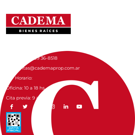
Contactanos
Av Varela 420, Campana, Argentina
+54 9 3489 36-8518
ventas@cademaprop.com.ar
Horario:
Oficina: 10 a 18 hs.
Cita previa: 9 a 19 hs.
I
I
I
I
I
I
c
c
c
c
c
c
o
o
o
o
o
o
n
n
n
n
n
n
-
-
-
-
-
-
f
t
i
i
l
y